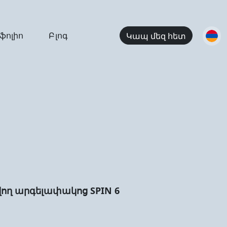
ֆոլիո
Բլոգ
Կապ մեզ հետ
ղ արգելափակոց SPIN 6