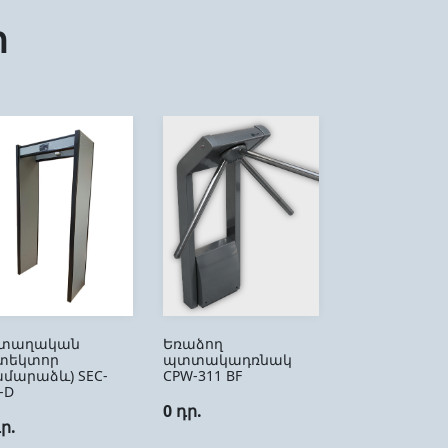
ր
տաղական
Եռաձող
տեկտոր
պտտակադռնակ
ամարաձև) SEC-
CPW-311 BF
-D
0 դր.
դր.