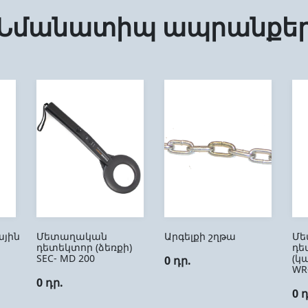
Նմանատիպ ապրանքե
յին
Մետաղական
Արգելքի շղթա
Մե
դետեկտոր (ձեռքի)
դե
SEC- MD 200
(կ
0 դր.
WR
0 դր.
0 