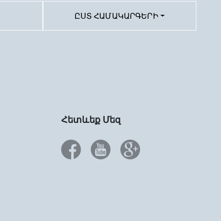
ԸՍՏ ՀԱՄԱԿԱՐԳԵՐԻ
Հետևեք Մեզ