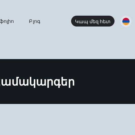
ֆոլիո
Բլոգ
Կապ մեզ հետ
Համակարգեր