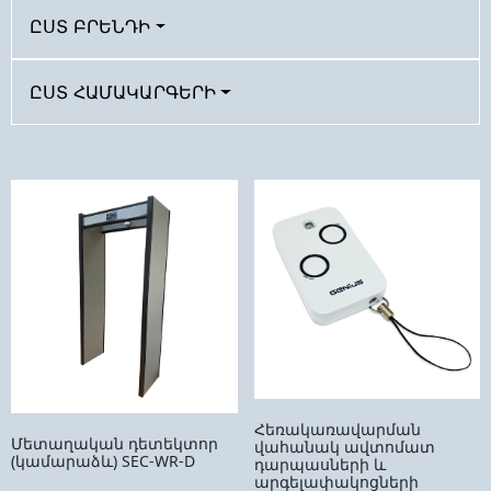
ԸՍՏ ԲՐԵՆԴԻ
ԸՍՏ ՀԱՄԱԿԱՐԳԵՐԻ
Հեռակառավարման
Մետաղական դետեկտոր
վահանակ ավտոմատ
(կամարաձև) SEC-WR-D
դարպասների և
արգելափակոցների