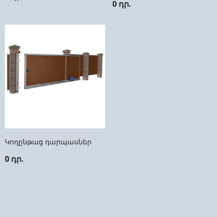
0 դր.
Կողընթաց դարպասներ
0 դր.