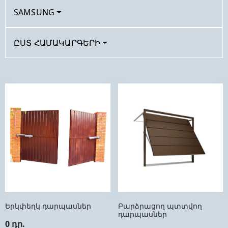
SAMSUNG
ԸՍՏ ՀԱՄԱԿԱՐԳԵՐԻ
Երկփեղկ դարպասներ
Բարձրացող պտտվող
դարպասներ
0 դր.