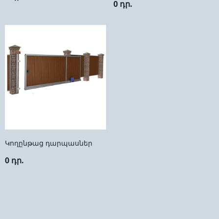
0 դր.
Կողընթաց դարպասներ
0 դր.