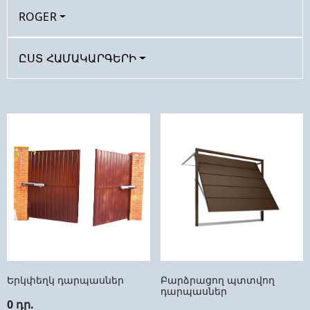
ROGER
ԸՍՏ ՀԱՄԱԿԱՐԳԵՐԻ
Երկփեղկ դարպասներ
Բարձրացող պտտվող
դարպասներ
0 դր.