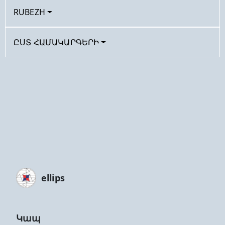
RUBEZH
ԸՍՏ ՀԱՄԱԿԱՐԳԵՐԻ
ellips
Կապ