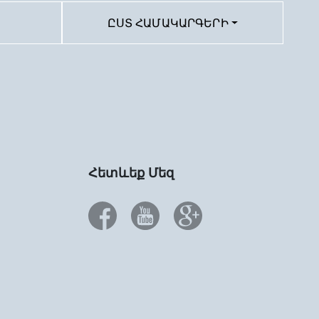
ԸՍՏ ՀԱՄԱԿԱՐԳԵՐԻ
Հետևեք Մեզ