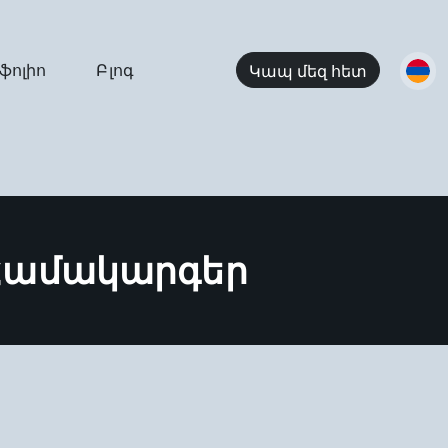
ֆոլիո
Բլոգ
Կապ մեզ հետ
Համակարգեր