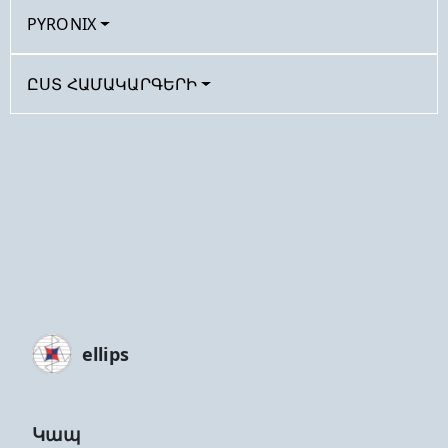
PYRONIX
ԸՍՏ ՀԱՄԱԿԱՐԳԵՐԻ
ellips
Կապ