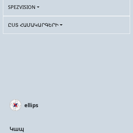
SPEZVISION
ԸՍՏ ՀԱՄԱԿԱՐԳԵՐԻ
ellips
Կապ