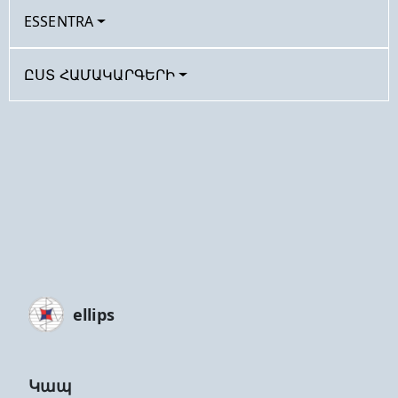
ESSENTRA
ԸՍՏ ՀԱՄԱԿԱՐԳԵՐԻ
ellips
Կապ