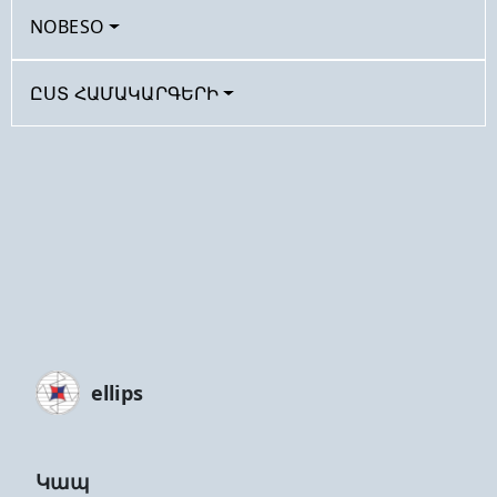
NOBESO
ԸՍՏ ՀԱՄԱԿԱՐԳԵՐԻ
ellips
Կապ