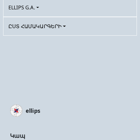
ELLIPS G.A.
ԸՍՏ ՀԱՄԱԿԱՐԳԵՐԻ
ellips
Կապ