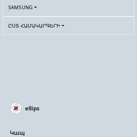
SAMSUNG
ԸՍՏ ՀԱՄԱԿԱՐԳԵՐԻ
ellips
Կապ