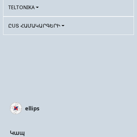
TELTONIKA
ԸՍՏ ՀԱՄԱԿԱՐԳԵՐԻ
ellips
Կապ