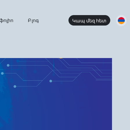
ֆոլիո
Բլոգ
Կապ մեզ հետ