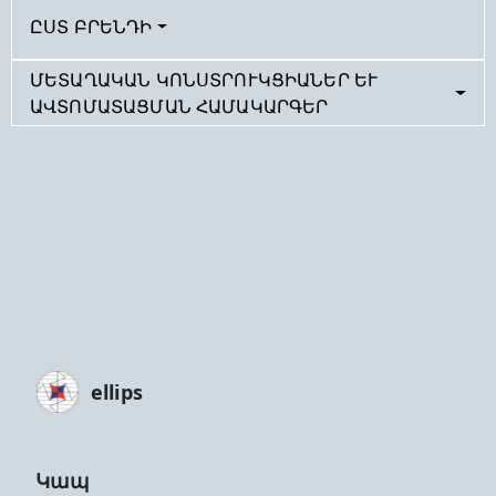
ԸՍՏ ԲՐԵՆԴԻ
ՄԵՏԱՂԱԿԱՆ ԿՈՆՍՏՐՈՒԿՑԻԱՆԵՐ ԵՒ Ա
ՎՏՈՄԱՏԱՑՄԱՆ ՀԱՄԱԿԱՐԳԵՐ
ellips
Կապ