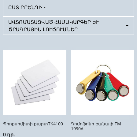
ԸՍՏ ԲՐԵՆԴԻ
ԱՎՏՈՄԱՏԱՑՎԱԾ ՀԱՄԱԿԱՐԳԵՐ ԵՒ Ծ
ՐԱԳՐԱՅԻՆ ԼՈՒԾՈՒՄՆԵՐ
Պրոքսիմիտի քարտTK4100
Դոմոֆոնի բանալի TM
1990A
0 դր.