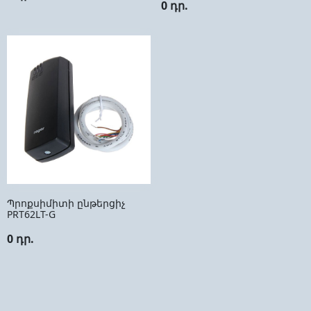
0 դր.
Պրոքսիմիտի ընթերցիչ
PRT62LT-G
0 դր.