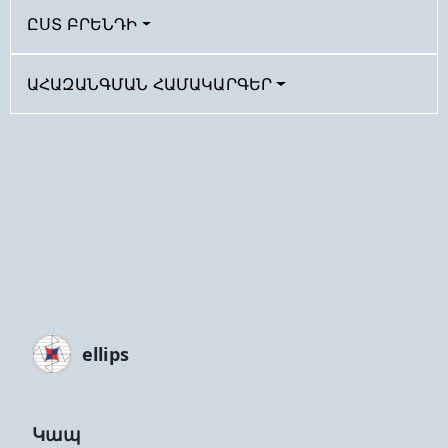
ԸՍՏ ԲՐԵՆԴԻ
ԱՀԱԶԱՆԳՄԱՆ ՀԱՄԱԿԱՐԳԵՐ
ellips
Կապ