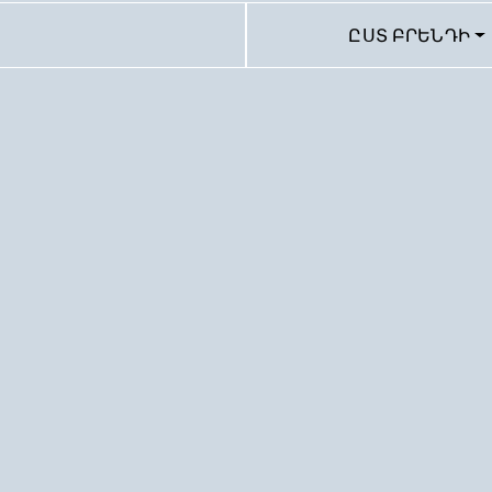
ԸՍՏ ԲՐԵՆԴԻ