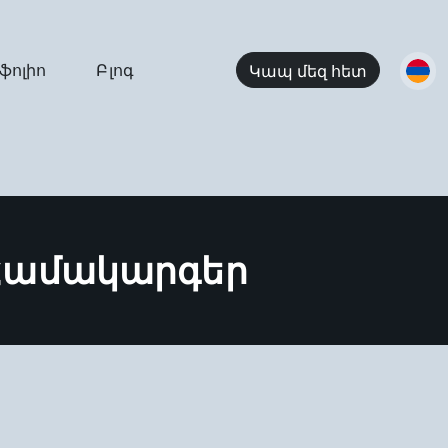
ֆոլիո
Բլոգ
Կապ մեզ հետ
Համակարգեր