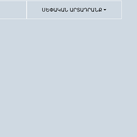
ՍԵՓԱԿԱՆ ԱՐՏԱԴՐԱՆՔ