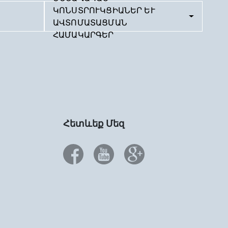
ԿՈՆՍՏՐՈՒԿՑԻԱՆԵՐ ԵՒ Ա
ՎՏՈՄԱՏԱՑՄԱՆ Հ
ԱՄԱԿԱՐԳԵՐ
Հետևեք Մեզ