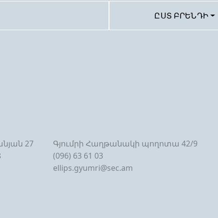
ԸՍՏ ԲՐԵՆԴԻ
նյան 27
Գյումրի Հաղթանակի պողոտա 42/9
8
(096) 63 61 03
ellips.gyumri@sec.am