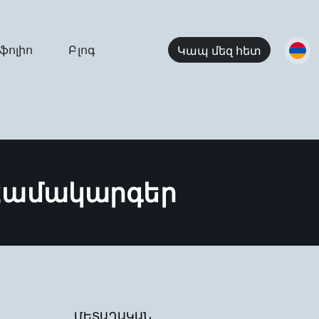
ֆոլիո
Բլոգ
Կապ մեզ հետ
Համակարգեր
ՄԵՏԱՂԱԿԱՆ