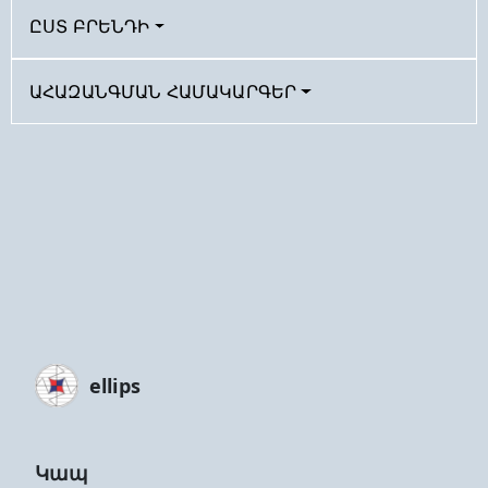
ԸՍՏ ԲՐԵՆԴԻ
ԱՀԱԶԱՆԳՄԱՆ ՀԱՄԱԿԱՐԳԵՐ
ellips
Կապ