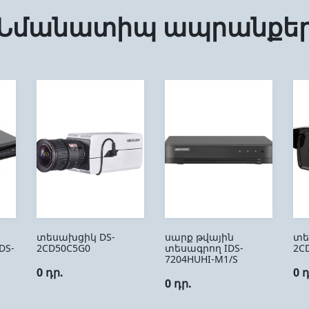
Նմանատիպ ապրանքե
տեսախցիկ DS-
սարք թվային
տե
DS-
2CD50C5G0
տեսագրող IDS-
2C
7204HUHI-M1/S
0 դր.
0 
0 դր.