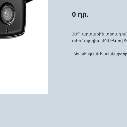
0 դր.
2ՄՊ արտաքին տեղադրմա
տեխնոլոգիա 40մ ԻԿ-ով Ջ
Տեսահսկման համակարգե