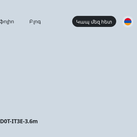
ֆոլիո
Բլոգ
Կապ մեզ հետ
0T-IT3E-3.6m