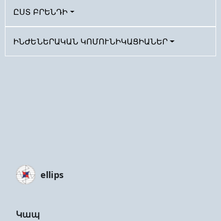
ԸՍՏ ԲՐԵՆԴԻ
ԻՆԺԵՆԵՐԱԿԱՆ ԿՈՄՈՒՆԻԿԱՑԻԱՆԵՐ
ellips
Կապ