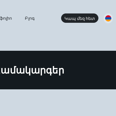
ֆոլիո
Բլոգ
Կապ մեզ հետ
Համակարգեր