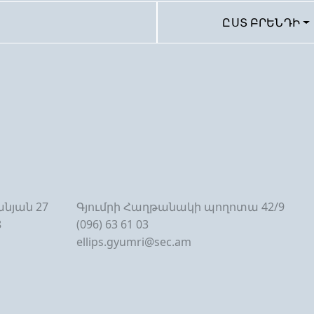
ԸՍՏ ԲՐԵՆԴԻ
նյան 27
Գյումրի Հաղթանակի պողոտա 42/9
8
(096) 63 61 03
ellips.gyumri@sec.am