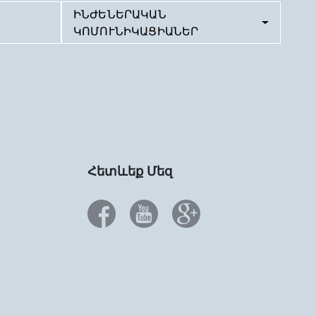
ԻՆԺԵՆԵՐԱԿԱՆ
ԿՈՄՈՒՆԻԿԱՑԻԱՆԵՐ
Հետևեք Մեզ