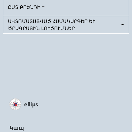
ԸՍՏ ԲՐԵՆԴԻ
ԱՎՏՈՄԱՏԱՑՎԱԾ ՀԱՄԱԿԱՐԳԵՐ ԵՒ Ծ
ՐԱԳՐԱՅԻՆ ԼՈՒԾՈՒՄՆԵՐ
ellips
Կապ