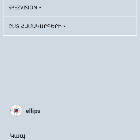
SPEZVISION
ԸՍՏ ՀԱՄԱԿԱՐԳԵՐԻ
ellips
Կապ