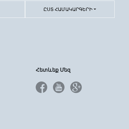
ԸՍՏ ՀԱՄԱԿԱՐԳԵՐԻ
Հետևեք Մեզ