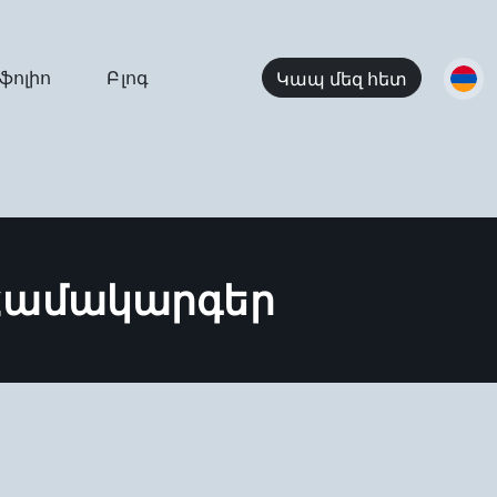
ֆոլիո
Բլոգ
Կապ մեզ հետ
Համակարգեր