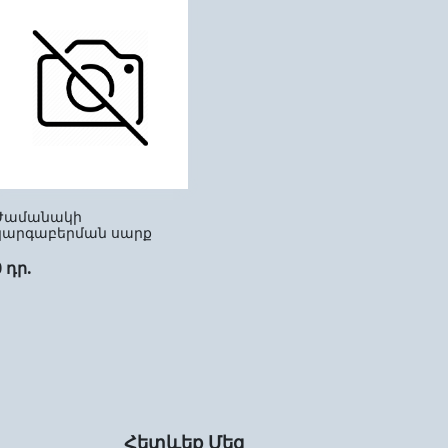
Ժամանակի
կարգաբերման սարք
0 դր.
Հետևեք Մեզ