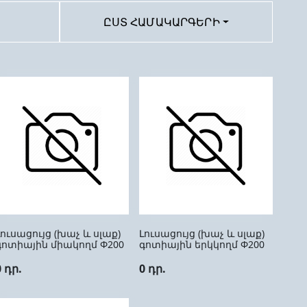
ԸՍՏ ՀԱՄԱԿԱՐԳԵՐԻ
Լուսացույց (խաչ և սլաք)
Լուսացույց (խաչ և սլաք)
գոտիային միակողմ Ф200
գոտիային երկկողմ Ф200
0 դր.
0 դր.