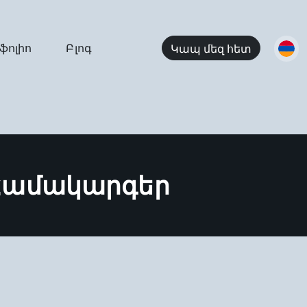
ֆոլիո
Բլոգ
Կապ մեզ հետ
Համակարգեր