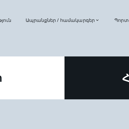
թյուն
Ապրանքներ / համակարգեր
Պորտ
ր