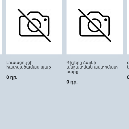
Լուսացույցի
Գիշերը ձայնի
հատվածամաս սլաք
անջատման ավտոմատ
սարք
0 դր.
0 դր.