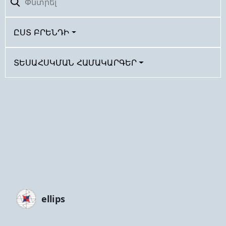
ԸՍՏ ԲՐԵՆԴԻ
ՏԵՍԱՀՍԿՄԱՆ ՀԱՄԱԿԱՐԳԵՐ
ellips