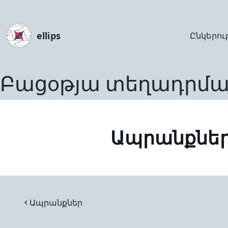
ellips
Ընկերու
Բացoթյա տեղադրմա
Ապրանքնե
Ապրանքներ