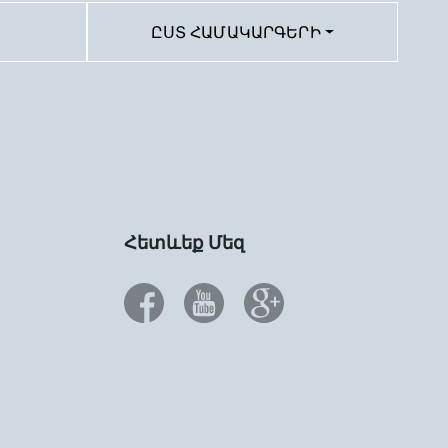
ԸՍՏ ՀԱՄԱԿԱՐԳԵՐԻ
Հետևեք Մեզ