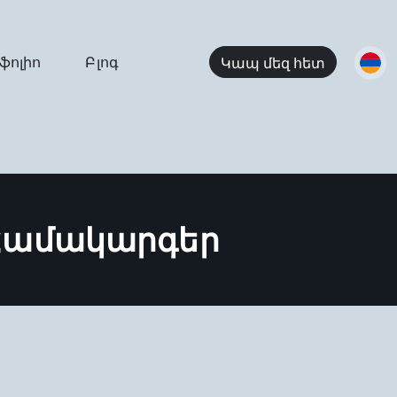
ֆոլիո
Բլոգ
Կապ մեզ հետ
Համակարգեր