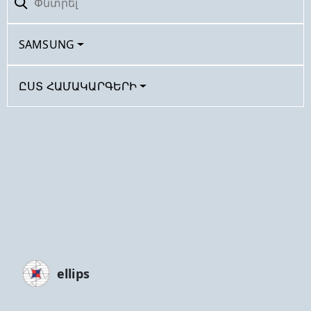
SAMSUNG
ԸՍՏ ՀԱՄԱԿԱՐԳԵՐԻ
ellips