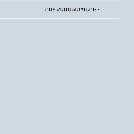
ԸՍՏ ՀԱՄԱԿԱՐԳԵՐԻ