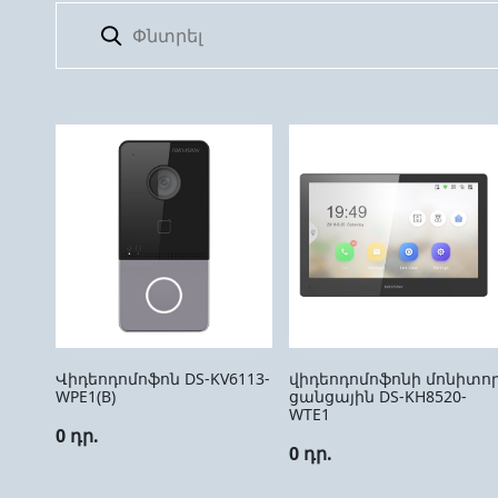
Վիդեոդոմոֆոն DS-KV6113-
վիդեոդոմոֆոնի մոնիտո
WPE1(B)
ցանցային DS-KH8520-
WTE1
0 դր.
0 դր.