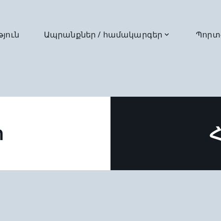
թյուն
Ապրանքներ / համակարգեր
Պորտ
ր