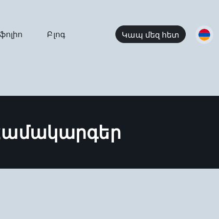
ֆոլիո
Բլոգ
Կապ մեզ հետ
Համակարգեր