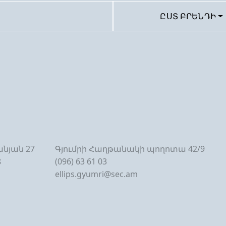
ԸՍՏ ԲՐԵՆԴԻ
նյան 27
Գյումրի Հաղթանակի պողոտա 42/9
8
(096) 63 61 03
ellips.gyumri@sec.am