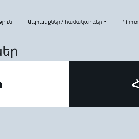
թյուն
Ապրանքներ / համակարգեր
Պորտ
ներ
ր