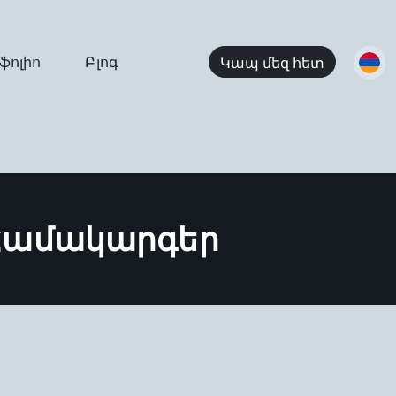
ֆոլիո
Բլոգ
Կապ մեզ հետ
Համակարգեր