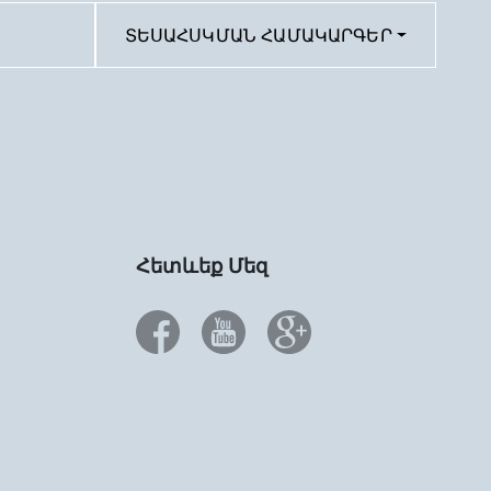
ՏԵՍԱՀՍԿՄԱՆ ՀԱՄԱԿԱՐԳԵՐ
Հետևեք Մեզ