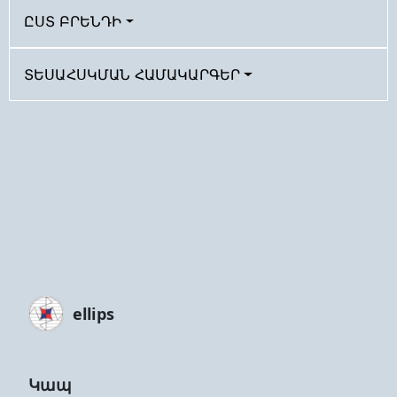
ԸՍՏ ԲՐԵՆԴԻ
ՏԵՍԱՀՍԿՄԱՆ ՀԱՄԱԿԱՐԳԵՐ
ellips
Կապ