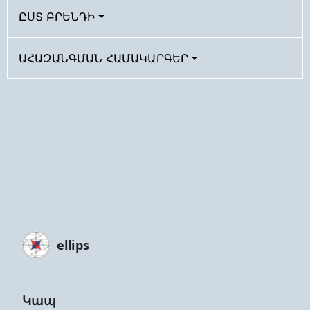
ԸՍՏ ԲՐԵՆԴԻ
ԱՀԱԶԱՆԳՄԱՆ ՀԱՄԱԿԱՐԳԵՐ
ellips
Կապ