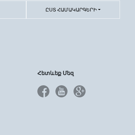
ԸՍՏ ՀԱՄԱԿԱՐԳԵՐԻ
Հետևեք Մեզ