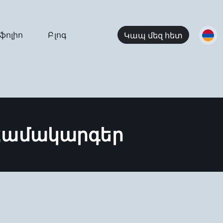
ֆոլիո
Բլոգ
Կապ մեզ հետ
Համակարգեր