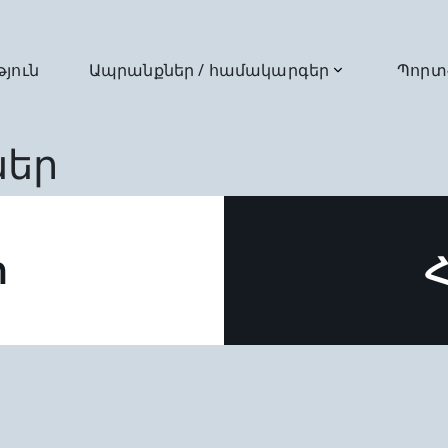
թյուն
Ապրանքներ / համակարգեր
Պորտ
ներ
ր