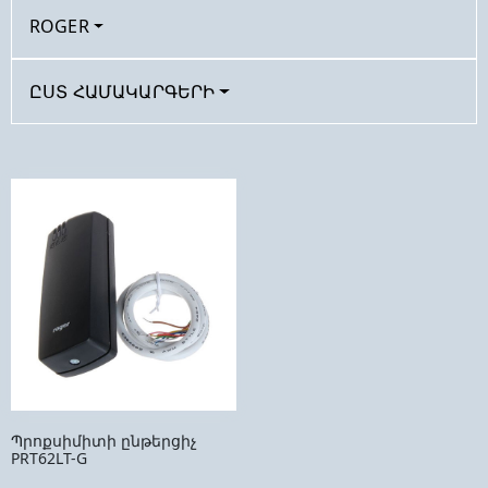
ROGER
ԸՍՏ ՀԱՄԱԿԱՐԳԵՐԻ
Պրոքսիմիտի ընթերցիչ
PRT62LT-G