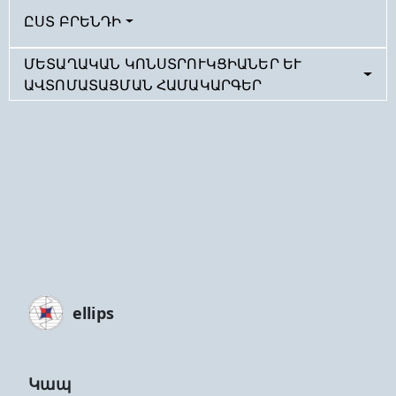
ԸՍՏ ԲՐԵՆԴԻ
ՄԵՏԱՂԱԿԱՆ ԿՈՆՍՏՐՈՒԿՑԻԱՆԵՐ ԵՒ Ա
ՎՏՈՄԱՏԱՑՄԱՆ ՀԱՄԱԿԱՐԳԵՐ
ellips
Կապ