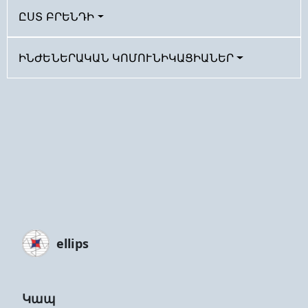
ԸՍՏ ԲՐԵՆԴԻ
ԻՆԺԵՆԵՐԱԿԱՆ ԿՈՄՈՒՆԻԿԱՑԻԱՆԵՐ
ellips
Կապ