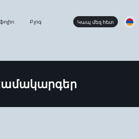
ֆոլիո
Բլոգ
Կապ մեզ հետ
Համակարգեր