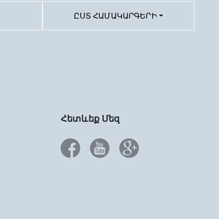
ԸՍՏ ՀԱՄԱԿԱՐԳԵՐԻ
Հետևեք Մեզ