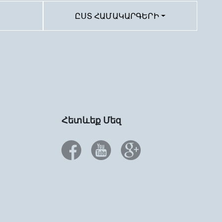
ԸՍՏ ՀԱՄԱԿԱՐԳԵՐԻ
Հետևեք Մեզ