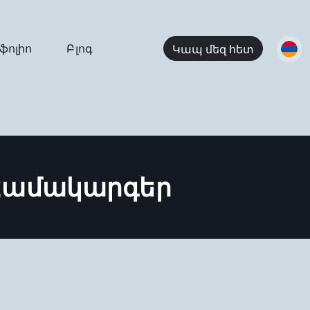
ֆոլիո
Բլոգ
Կապ մեզ հետ
Համակարգեր