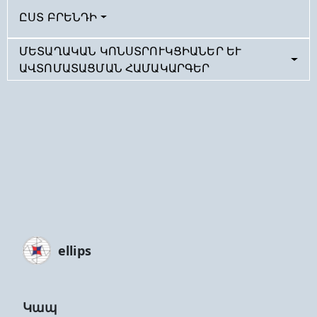
ԸՍՏ ԲՐԵՆԴԻ
ՄԵՏԱՂԱԿԱՆ ԿՈՆՍՏՐՈՒԿՑԻԱՆԵՐ ԵՒ Ա
ՎՏՈՄԱՏԱՑՄԱՆ ՀԱՄԱԿԱՐԳԵՐ
ellips
Կապ