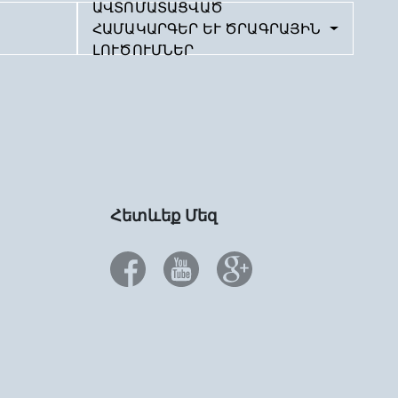
ԱՎՏՈՄԱՏԱՑՎԱԾ
ՀԱՄԱԿԱՐԳԵՐ ԵՒ ԾՐԱԳՐԱՅԻՆ Լ
ՈՒԾՈՒՄՆԵՐ
Հետևեք Մեզ