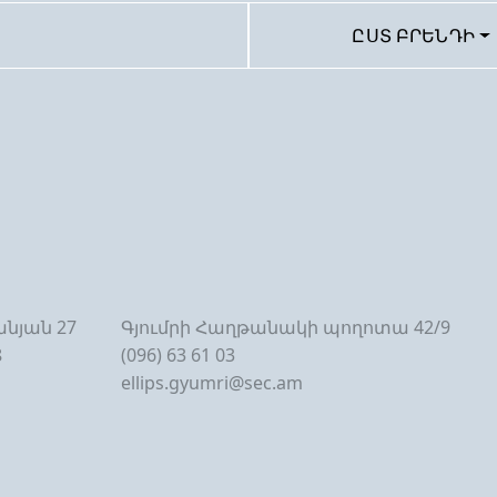
ԸՍՏ ԲՐԵՆԴԻ
նյան 27
Գյումրի Հաղթանակի պողոտա 42/9
8
(096) 63 61 03
ellips.gyumri@sec.am