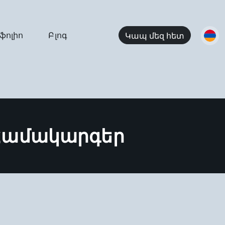
ֆոլիո
Բլոգ
Կապ մեզ հետ
Համակարգեր