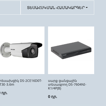
ՏԵՍԱՀՍԿՄԱՆ ՀԱՄԱԿԱՐԳԵՐ
տեսախցիկ DS-2CE16D0T-
սարք ցանցային
IT3E-3.6m
տեսագրող DS-7604NI-
K1/4P(B)
0 դր.
0 դր.