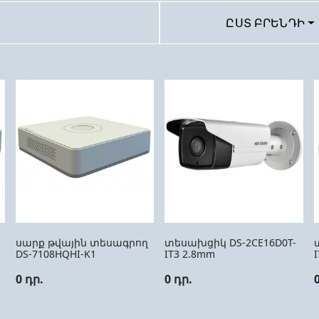
ԸՍՏ ԲՐԵՆԴԻ
սարք թվային տեսագրող
տեսախցիկ DS-2CE16D0T-
DS-7108HQHI-K1
IT3 2.8mm
0 դր.
0 դր.