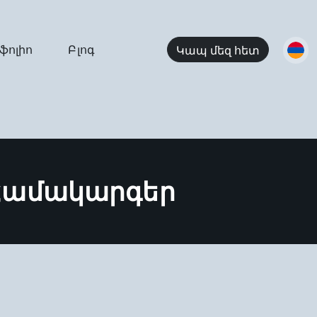
ֆոլիո
Բլոգ
Կապ մեզ հետ
Համակարգեր