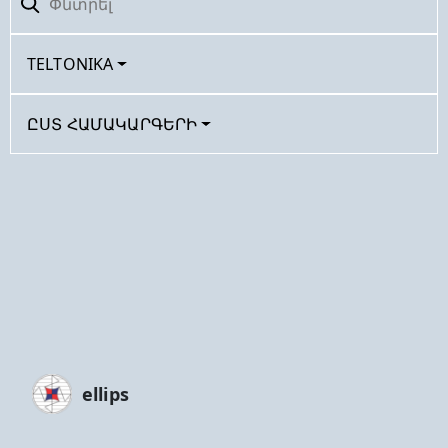
TELTONIKA
ԸՍՏ ՀԱՄԱԿԱՐԳԵՐԻ
ellips