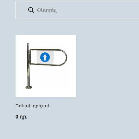
Դռնակ դրոշակ
0 դր.