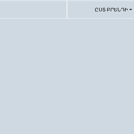
ԸՍՏ ԲՐԵՆԴԻ