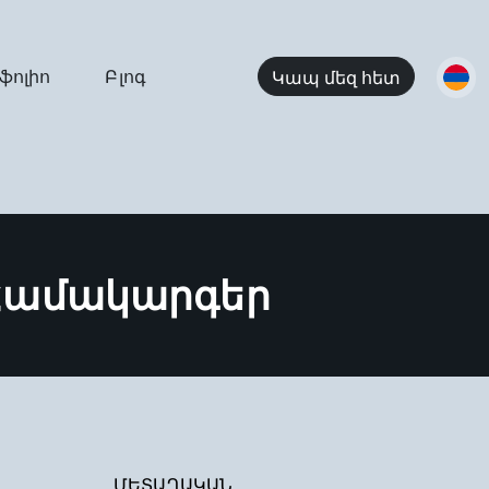
ֆոլիո
Բլոգ
Կապ մեզ հետ
Համակարգեր
ՄԵՏԱՂԱԿԱՆ