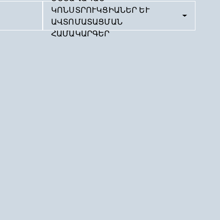
ԿՈՆՍՏՐՈՒԿՑԻԱՆԵՐ ԵՒ Ա
ՎՏՈՄԱՏԱՑՄԱՆ Հ
ԱՄԱԿԱՐԳԵՐ